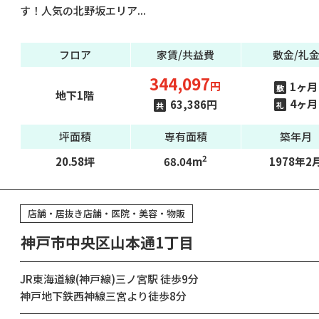
す！人気の北野坂エリア...
フロア
家賃/共益費
敷金/礼
344,097
円
1ヶ月
敷
地下1階
4ヶ月
63,386円
礼
共
坪面積
専有面積
築年月
2
20.58坪
68.04m
1978年2
店舗・居抜き店舗・医院・美容・物販
神戸市中央区山本通1丁目
JR東海道線(神戸線)三ノ宮駅 徒歩9分
神戸地下鉄西神線三宮より徒歩8分