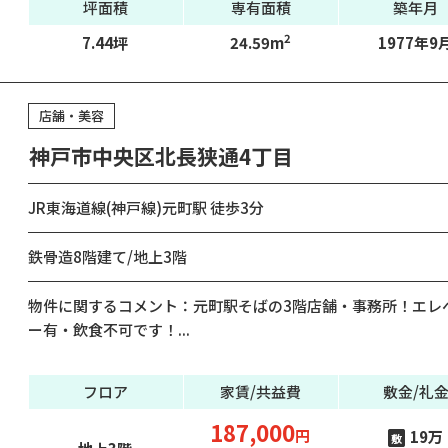
坪面積
専有面積
築年月
2
7.44坪
24.59m
1977年9
店舗・美容
神戸市中央区北長狭通4丁目
JR東海道線(神戸線)元町駅 徒歩3分
鉄骨造8階建て/地上3階
物件に関するコメント：元町駅そばの3階店舗・事務所！エレ
ー有・飲食不可です！...
フロア
家賃/共益費
敷金/礼
187,000
円
19万
敷