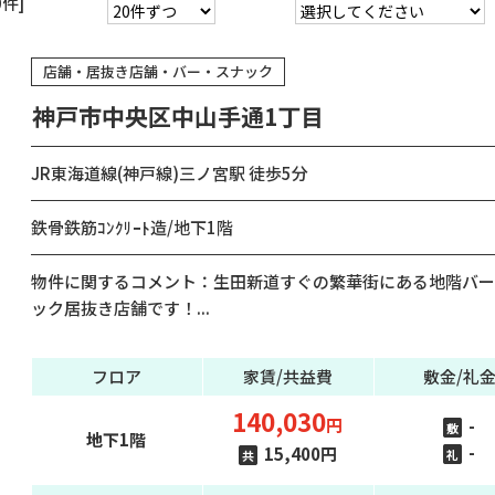
件]
店舗・居抜き店舗・バー・スナック
神戸市中央区中山手通1丁目
JR東海道線(神戸線)三ノ宮駅 徒歩5分
鉄骨鉄筋ｺﾝｸﾘｰﾄ造/地下1階
物件に関するコメント：生田新道すぐの繁華街にある地階バー
ック居抜き店舗です！...
フロア
家賃/共益費
敷金/礼
140,030
円
-
敷
地下1階
-
15,400円
礼
共