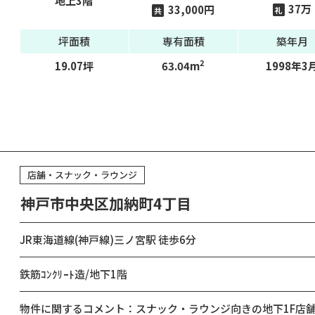
地上3階
37万
33,000円
礼
共
坪面積
専有面積
築年月
2
19.07坪
63.04m
1998年3
店舗・スナック・ラウンジ
神戸市中央区加納町4丁目
JR東海道線(神戸線)三ノ宮駅 徒歩6分
鉄筋ｺﾝｸﾘｰﾄ造/地下1階
物件に関するコメント：スナック・ラウンジ向きの地下1F店