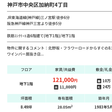
神戸市中央区加納町4丁目
JR東海道線(神戸線)三ノ宮駅 徒歩6分
阪急神戸線神戸三宮より徒歩5分
鉄筋ｺﾝｸﾘｰﾄ造6階建て(地下1階)/地下1階
物件に関するコメント：北野坂・フラワーロードからすぐの8.
ワインバー居抜き店...
フロア
家賃/共益費
敷金/礼
121,000
円
10万
敷
地下1階
24万
11,000円
礼
共
坪面積
専有面積
築年月
2
8.49坪
28.05m
1983年5