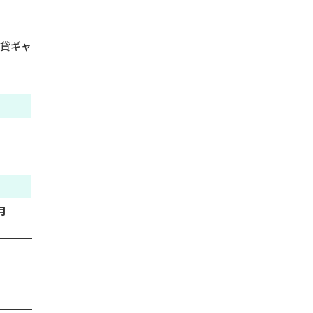
貸ギャ
金
月