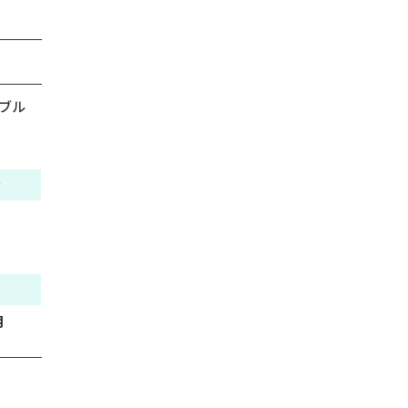
ブル
金
月