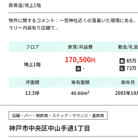
鉄骨造/地上1階
物件に関するコメント：一宮神社近くの落着いた環境にある、
ラリー内装有り店舗で...
フロア
家賃/共益費
敷金/礼
170,500
円
65万
敷
地上1階
72万
-
礼
共
坪面積
専有面積
築年月
2
12.3坪
40.66m
2003年10
店舗・バー・軽飲食・スナック・ラウンジ・重飲食
神戸市中央区中山手通1丁目