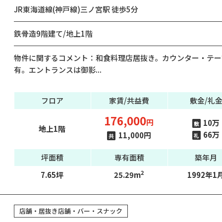
JR東海道線(神戸線)三ノ宮駅 徒歩5分
鉄骨造9階建て/地上1階
物件に関するコメント：和食料理店居抜き。カウンター・テー
有。エントランスは御影...
フロア
家賃/共益費
敷金/礼
176,000
円
10万
敷
地上1階
66万
11,000円
礼
共
坪面積
専有面積
築年月
2
7.65坪
25.29m
1992年1
店舗・居抜き店舗・バー・スナック