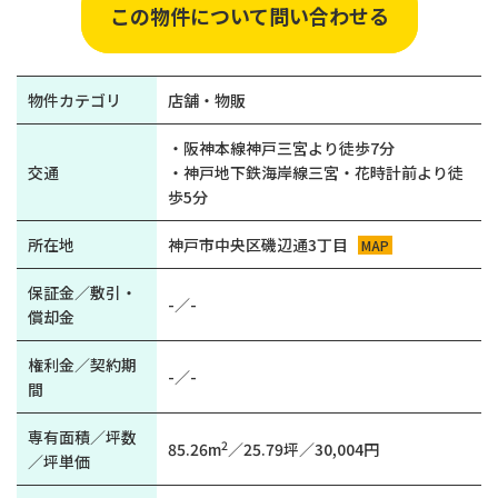
この物件について問い合わせる
物件カテゴリ
店舗・物販
・阪神本線神戸三宮より徒歩7分
交通
・神戸地下鉄海岸線三宮・花時計前より徒
歩5分
所在地
神戸市中央区磯辺通3丁目
MAP
保証金／敷引・
-／-
償却金
権利金／契約期
-／-
間
専有面積／坪数
2
85.26m
／25.79坪／30,004円
／坪単価