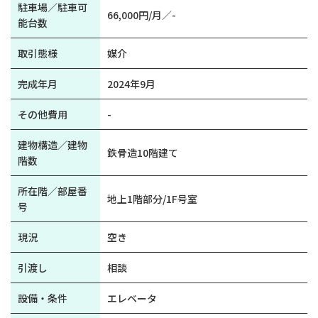
駐車場／駐車可
66,000円/月／-
能台数
取引態様
媒介
完成年月
2024年9月
その他費用
-
建物構造／建物
鉄骨造10階建て
階数
所在階／部屋番
地上1階部分/1F号室
号
現況
空き
引渡し
相談
設備・条件
エレベータ