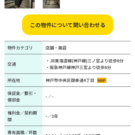
この物件について問い合わせる
物件カテゴリ
店舗・美容
・JR東海道線(神戸線)三ノ宮より徒歩6分
交通
・阪急神戸線神戸三宮より徒歩6分
所在地
神戸市中央区御幸通4丁目
MAP
保証金／敷引・
-／-
償却金
権利金／契約期
-／3年
間
専有面積／坪数
2