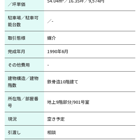
54.04m
／16.35坪／9,574円
／坪単価
駐車場／駐車可
／-
能台数
取引態様
媒介
完成年月
1990年6月
その他費用
-
建物構造／建物
鉄骨造10階建て
階数
所在階／部屋番
地上9階部分/901号室
号
現況
空き予定
引渡し
相談